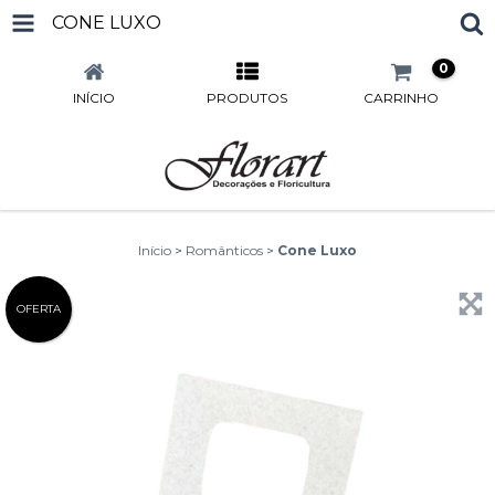
CONE LUXO
0
INÍCIO
PRODUTOS
CARRINHO
Início
>
Românticos
>
Cone Luxo
OFERTA