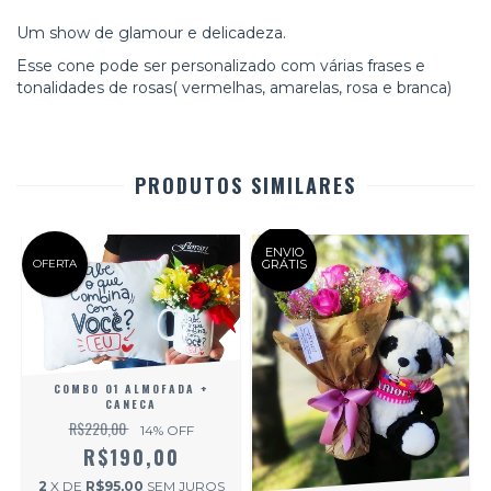
Um show de glamour e delicadeza.
Esse cone pode ser personalizado com várias frases e
tonalidades de rosas( vermelhas, amarelas, rosa e branca)
PRODUTOS SIMILARES
ENVIO
OFERTA
GRÁTIS
COMBO 01 ALMOFADA +
CANECA
R$220,00
14
% OFF
R$190,00
2
X DE
R$95,00
SEM JUROS