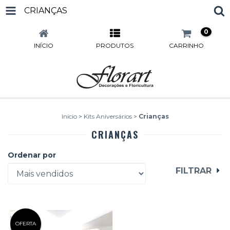
CRIANÇAS
0
INÍCIO
PRODUTOS
CARRINHO
Início
>
Kits Aniversários
>
Crianças
CRIANÇAS
Ordenar por
FILTRAR
OFERTA