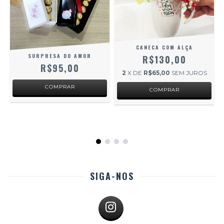
CANECA COM ALÇA
SURPRESA DO AMOR
R$130,00
R$95,00
2
X DE
R$65,00
SEM JUROS
S
SIGA-NOS